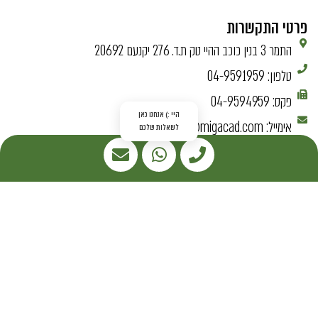
פרטי התקשרות
התמר 3 בנין כוכב ההיי טק ת.ד. 276 יקנעם 20692
טלפון: 04-9591959
פקס: 04-9594959
אימייל: sales@migacad.com
אימייל: sigal@migacad.com
ניווט מהיר
דף הבית
אודותינו
שירותים